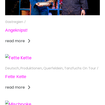
Gastregien
/
Angeknipst!
read more
Deutsch
Produktionen
Querfeldein
Tanzfuchs On Tour
,
,
,
/
Fette Kette
read more