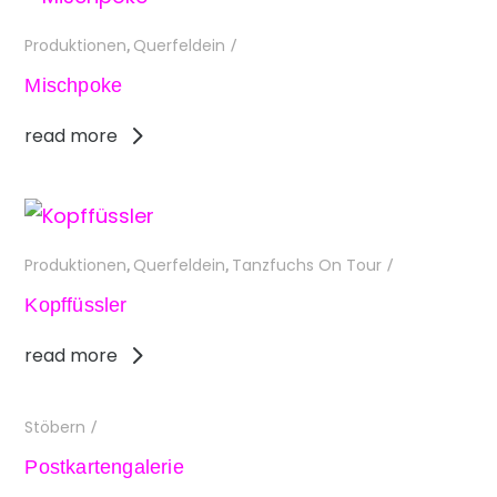
Produktionen
Querfeldein
,
/
Mischpoke
read more
Produktionen
Querfeldein
Tanzfuchs On Tour
,
,
/
Kopffüssler
read more
Stöbern
/
Postkartengalerie