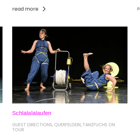
read more
Schlalalalaufen
GUEST DIRECTIONS
QUERFELDEIN
TANZFUCHS ON
,
,
TOUR