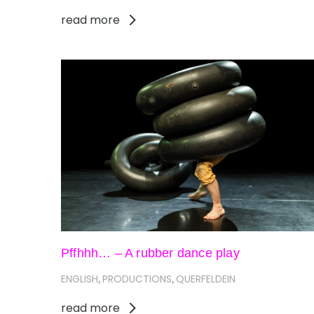
read more
Pffhhh… – A rubber dance play
ENGLISH
PRODUCTIONS
QUERFELDEIN
,
,
read more