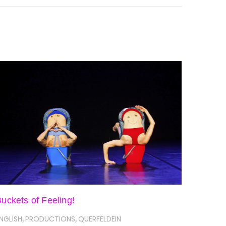
uckets of Feeling!
NGLISH
PRODUCTIONS
QUERFELDEIN
,
,