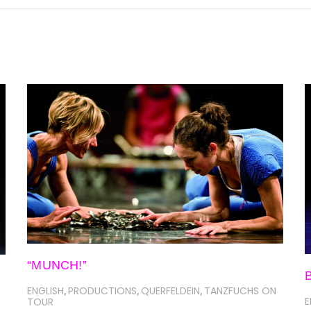
“MUNCH!”
B
ENGLISH
PRODUCTIONS
QUERFELDEIN
TANZFUCHS ON
,
,
,
E
TOUR