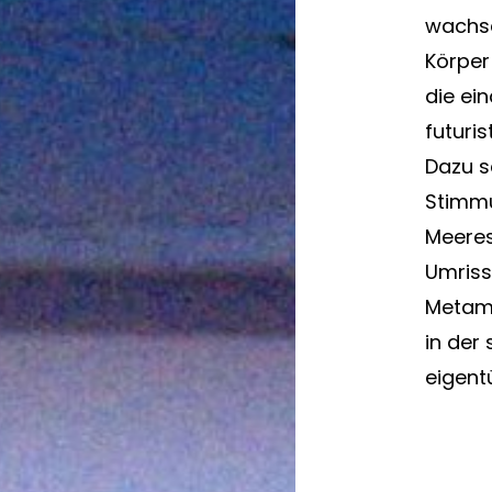
wachse
Körper
die ei
futuri
Dazu s
Stimmu
Meeres
Umriss
Metamo
in der
eigent