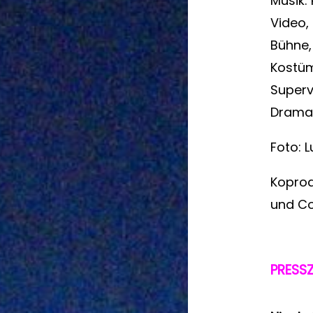
Musik: 
Video,
Bühne,
Kostüm
Superv
Dramat
Foto: 
Koprod
und Co
PRESSZ