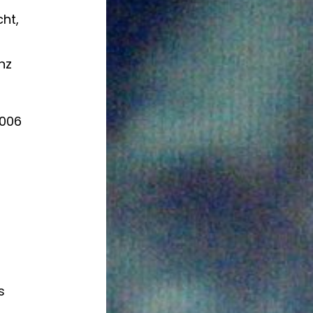
ht,
nz
2006
s