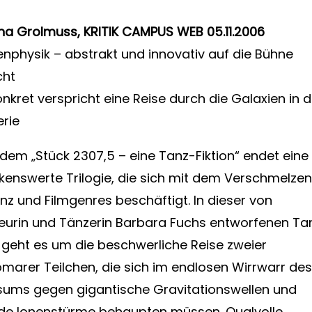
ina Grolmuss, KRITIK CAMPUS WEB 05.11.2006
nphysik – abstrakt und innovativ auf die Bühne
cht
nkret verspricht eine Reise durch die Galaxien in d
rie
t dem „Stück 2307,5 – eine Tanz-Fiktion“ endet eine
enswerte Trilogie, die sich mit dem Verschmelzen
nz und Filmgenres beschäftigt. In dieser von
eurin und Tänzerin Barbara Fuchs entworfenen Ta
 geht es um die beschwerliche Reise zweier
marer Teilchen, die sich im endlosen Wirrwarr des
sums gegen gigantische Gravitationswellen und
e Ionenstürme behaupten müssen. Qualvolle