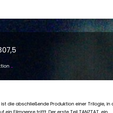
307,5
ktion
...
ist die abschließende Produktion einer Trilogie, in 
f ein Filmgenre trifft. Der erste Teil TANZTAT, ein