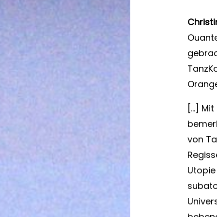
Christ
Ouante
gebra
TanzKo
Orange
[…] Mi
bemerk
von Ta
Regiss
Utopie
subato
Univer
bebend