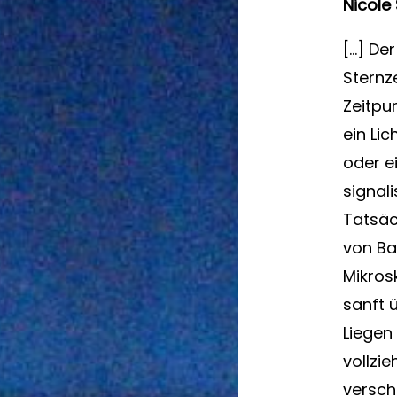
Nicole 
[…] De
Sternz
Zeitpu
ein Li
oder e
signali
Tatsäc
von Ba
Mikrosk
sanft 
Liegen
vollzi
verschi