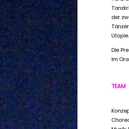
Tanzkr
der zw
Tänzer
Utopie.
Die Pr
im Oran
TEAM
Konzep
Choreo