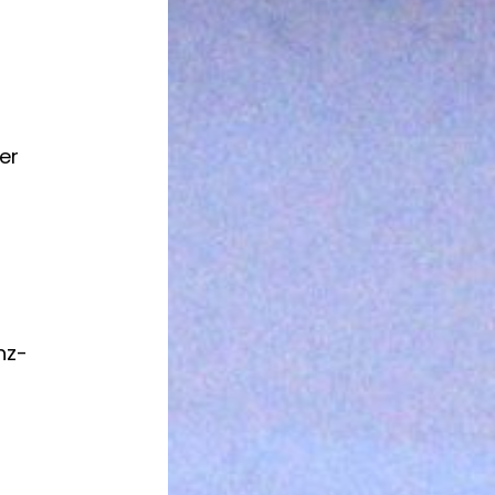
er
nz-