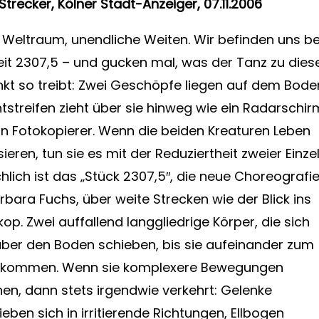
Strecker, Kölner Stadt-Anzeiger, 07.11.2006
r Weltraum, unendliche Weiten. Wir befinden uns be
eit 2307,5 – und gucken mal, was der Tanz zu die
nkt so treibt: Zwei Geschöpfe liegen auf dem Bode
chtstreifen zieht über sie hinweg wie ein Radarschir
in Fotokopierer. Wenn die beiden Kreaturen Leben
sieren, tun sie es mit der Reduziertheit zweier Einzel
hlich ist das „Stück 2307,5″, die neue Choreografi
rbara Fuchs, über weite Strecken wie der Blick ins
op. Zwei auffallend langgliedrige Körper, die sich
über den Boden schieben, bis sie aufeinander zum
 kommen. Wenn sie komplexere Bewegungen
ehen, dann stets irgendwie verkehrt: Gelenke
eben sich in irritierende Richtungen, Ellbogen