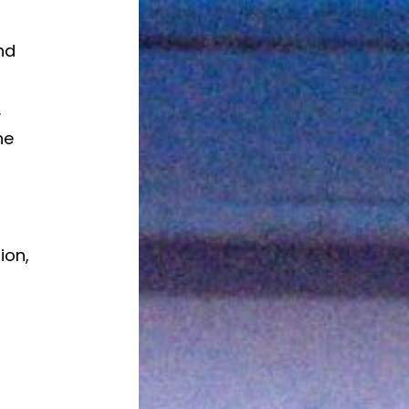
nd
.
he
ion,