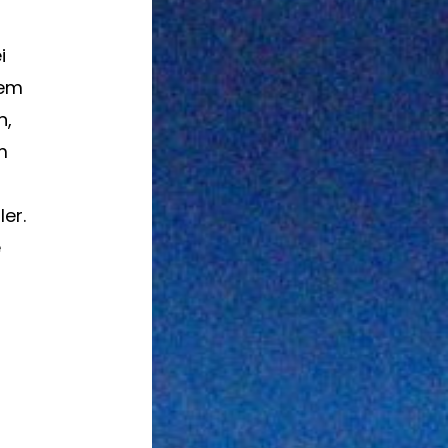
i
sem
n,
m
ler.
e