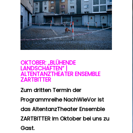
OKTOBER: „BLÜHENDE
LANDSCHAFTEN“ |
ALTENTANZTHEATER ENSEMBLE
ZARTBITTER
Zum dritten Termin der
Programmreihe NachWieVor ist
das AltentanzTheater Ensemble
ZARTBITTER im Oktober bei uns zu
Gast.